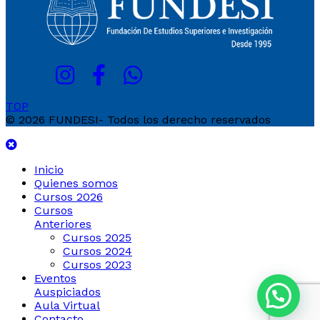
TOP
© 2026 FUNDESI- Todos los derecho reservados
Inicio
Quienes somos
Cursos 2026
Cursos
Anteriores
Cursos 2025
Cursos 2024
Cursos 2023
Eventos
Auspiciados
Aula Virtual
Contacto