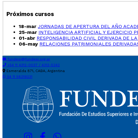
Próximos cursos
18-mar
JORNADAS DE APERTURA DEL AÑO ACAD
25-mar
INTELIGENCIA ARTIFICIAL Y EJERCICIO 
01-abr
RESPONSABILIDAD CIVIL DERIVADA DE LA
06-may
RELACIONES PATRIMONIALES DERIVADAS
fundesi@fundesi.org.ar
+54 11 4312-0037 / 4313-5242
Esmeralda 871, CABA, Argentina
54 11 58219231