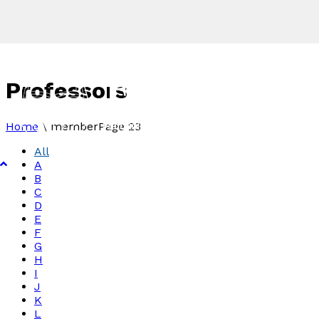
Professors
Home
\
member
Page 23
All
A
B
C
D
E
F
G
H
I
J
K
L