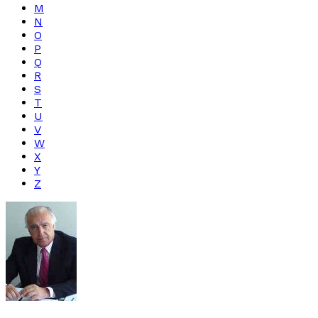
M
N
O
P
Q
R
S
T
U
V
W
X
Y
Z