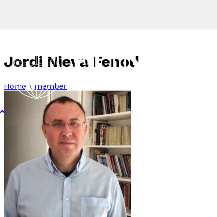
Jordi Nieva Fenoll
Home
\
member