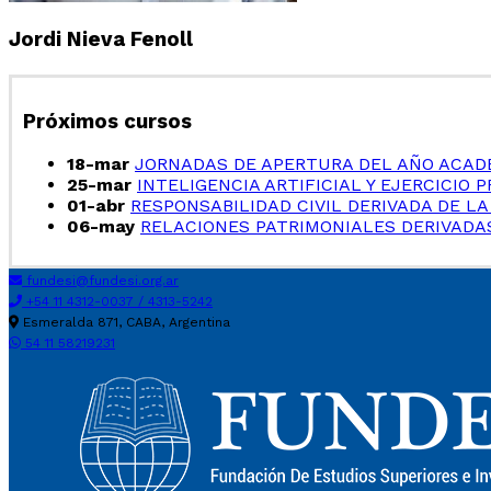
Jordi Nieva Fenoll
Próximos cursos
18-mar
JORNADAS DE APERTURA DEL AÑO ACAD
25-mar
INTELIGENCIA ARTIFICIAL Y EJERCICIO 
01-abr
RESPONSABILIDAD CIVIL DERIVADA DE LA
06-may
RELACIONES PATRIMONIALES DERIVADAS
fundesi@fundesi.org.ar
+54 11 4312-0037 / 4313-5242
Esmeralda 871, CABA, Argentina
54 11 58219231