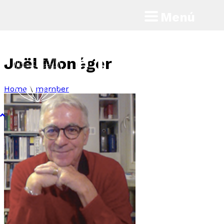
Menú
Joël Monéger
Home
\
member