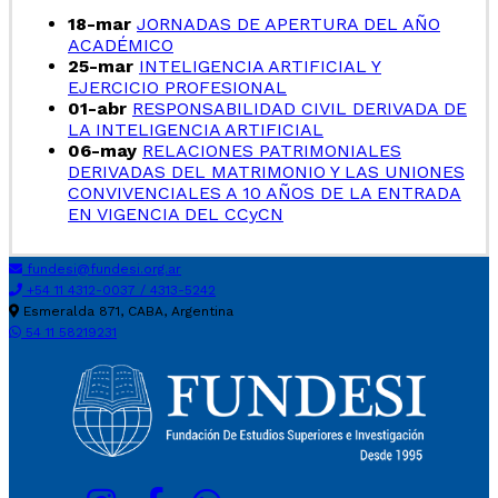
18-mar
JORNADAS DE APERTURA DEL AÑO
ACADÉMICO
25-mar
INTELIGENCIA ARTIFICIAL Y
EJERCICIO PROFESIONAL
01-abr
RESPONSABILIDAD CIVIL DERIVADA DE
LA INTELIGENCIA ARTIFICIAL
06-may
RELACIONES PATRIMONIALES
DERIVADAS DEL MATRIMONIO Y LAS UNIONES
CONVIVENCIALES A 10 AÑOS DE LA ENTRADA
EN VIGENCIA DEL CCyCN
fundesi@fundesi.org.ar
+54 11 4312-0037 / 4313-5242
Esmeralda 871, CABA, Argentina
54 11 58219231