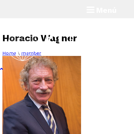
Menú
Horacio Wagner
Home
\
member