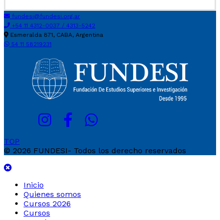
fundesi@fundesi.org.ar
+54 11 4312-0037 / 4313-5242
Esmeralda 871, CABA, Argentina
54 11 58219231
TOP
© 2026 FUNDESI- Todos los derecho reservados
Inicio
Quienes somos
Cursos 2026
Cursos