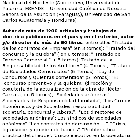
Nacional del Nordeste (Corrientes),
Universidad de
Palermo
, ESEADE , Universidad Católica de Nuestra
Señora de la Asunción (Paraguay), Universidad de San
Carlos (Guatemala y Honduras).
Autor de más de 1200 artículos y trabajos de
doctrina publicados en el país y en el exterior
,
autor
y/o director de más de 50 libros
, entre ellos
“
Tratado
de los contratos de Empresa” (en 3 tomos); “Tratado del
concurso y la quiebra” ( en 6 tomos); “ Tratado de
Derecho Comercial “ (15 tomos)
; Tratado de la
Responsabilidad de los Auditores” (4 Tomos); “Tratado
de Sociedades Comerciales” (5 Tomos), “Ley de
Concursos y Quiebras comentada” (5 Tomos); “El
concurso preventivo y la quiebra” (dirección y
coautoría de la actualización de la obra de Héctor
Cámara, en 5 tomos); “Sociedades anónimas”;
Sociedades de Responsabilidad Limitada”,
“Los Grupos
Económicos y de Sociedades: responsabilidad
societaria, concursal y laboral”, “Los directores de
sociedades anónimas”; Los síndicos de sociedades
anónimas” “Los contratos de dominación
….”,
“Crisis,
liquidación y quiebra de bancos”
, “Problemática
practica del cheque”, “Juicio ejecutivo en la operatoria