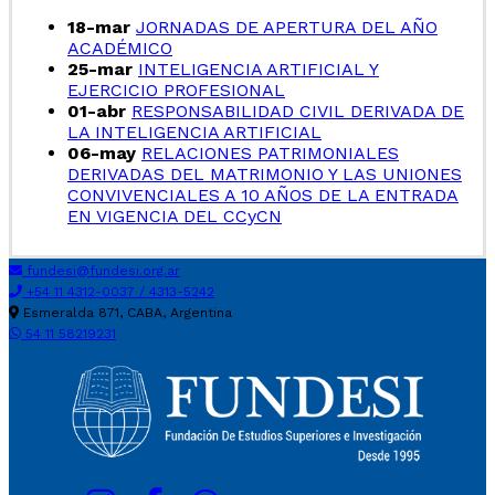
18-mar
JORNADAS DE APERTURA DEL AÑO
ACADÉMICO
25-mar
INTELIGENCIA ARTIFICIAL Y
EJERCICIO PROFESIONAL
01-abr
RESPONSABILIDAD CIVIL DERIVADA DE
LA INTELIGENCIA ARTIFICIAL
06-may
RELACIONES PATRIMONIALES
DERIVADAS DEL MATRIMONIO Y LAS UNIONES
CONVIVENCIALES A 10 AÑOS DE LA ENTRADA
EN VIGENCIA DEL CCyCN
fundesi@fundesi.org.ar
+54 11 4312-0037 / 4313-5242
Esmeralda 871, CABA, Argentina
54 11 58219231