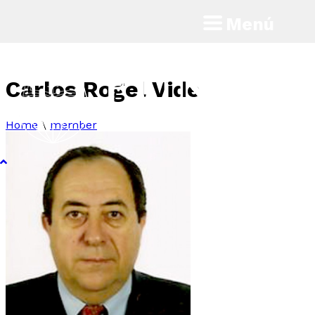
Menú
Carlos Rogel Vide
Home
\
member