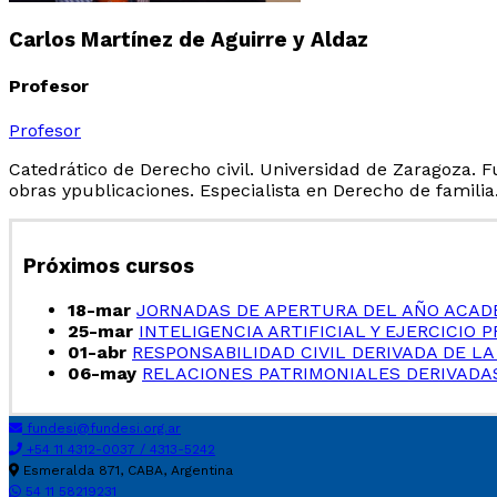
Carlos Martínez de Aguirre y Aldaz
Profesor
Profesor
Catedrático de Derecho civil. Universidad de Zaragoza. 
obras ypublicaciones. Especialista en Derecho de familia
Próximos cursos
18-mar
JORNADAS DE APERTURA DEL AÑO ACAD
25-mar
INTELIGENCIA ARTIFICIAL Y EJERCICIO 
01-abr
RESPONSABILIDAD CIVIL DERIVADA DE LA
06-may
RELACIONES PATRIMONIALES DERIVADAS
fundesi@fundesi.org.ar
+54 11 4312-0037 / 4313-5242
Esmeralda 871, CABA, Argentina
54 11 58219231