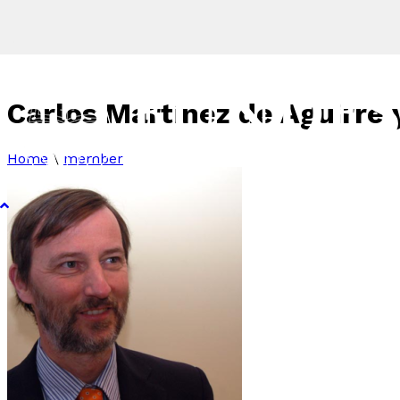
Carlos Martínez de Aguirre 
Home
\
member